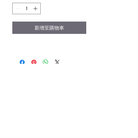
新增至購物車
Email:
kristylimakeup@gmail.com
siret:
92337353400026
www.kristylimakeup.com